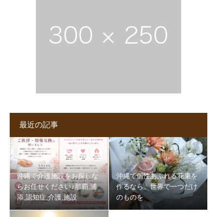
最近の記事
沖縄で介護施設をお探しな
沖縄で個性あふれる花束を
らお任せください♪那覇,浦
作るなら、世界で一つだけ
添,認知症,介護,施設
のものを