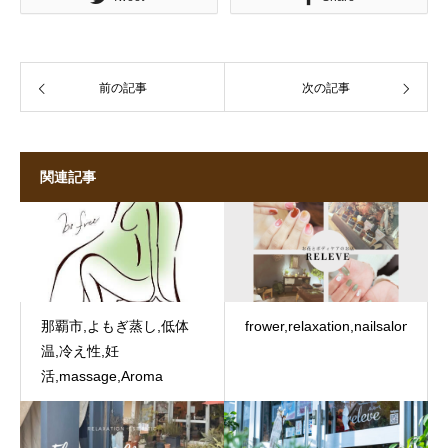
前の記事
次の記事
関連記事
那覇市,よもぎ蒸し,低体
frower,relaxation,nailsalon
温,冷え性,妊
活,massage,Aroma