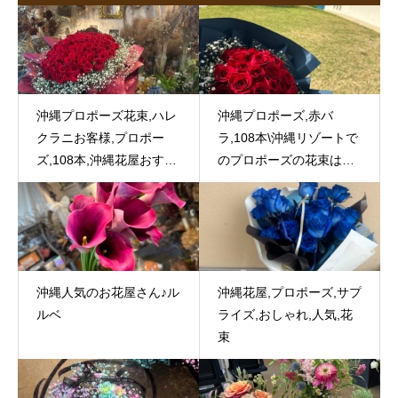
沖縄プロポーズ花束,ハレ
沖縄プロポーズ,赤バ
クラニお客様,プロポー
ラ,108本\沖縄リゾートで
ズ,108本,沖縄花屋おすす
のプロポーズの花束はル
め
ルベ/
沖縄人気のお花屋さん♪ル
沖縄花屋,プロポーズ,サプ
ルベ
ライズ,おしゃれ,人気,花
束