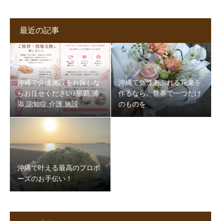
最近の記事
沖縄で介護施設をお探しな
沖縄で個性あふれる花束を
らお任せください♪那覇,浦
作るなら、世界で一つだけ
添,認知症,介護,施設
のものを
沖縄で叶える最高のプロポ
ーズのお手伝い！