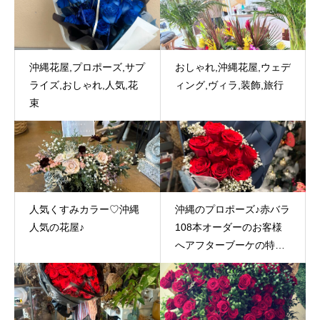
沖縄花屋,プロポーズ,サプ
おしゃれ,沖縄花屋,ウェデ
ライズ,おしゃれ,人気,花
ィング,ヴィラ,装飾,旅行
束
人気くすみカラー♡沖縄
沖縄のプロポーズ♪赤バラ
人気の花屋♪
108本オーダーのお客様
へアフターブーケの特典
始めました！