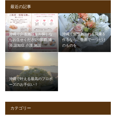
最近の記事
沖縄で介護施設をお探しな
沖縄で個性あふれる花束を
らお任せください♪那覇,浦
作るなら、世界で一つだけ
添,認知症,介護,施設
のものを
沖縄で叶える最高のプロポ
ーズのお手伝い！
カテゴリー