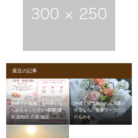
最近の記事
沖縄で介護施設をお探しな
沖縄で個性あふれる花束を
らお任せください♪那覇,浦
作るなら、世界で一つだけ
添,認知症,介護,施設
のものを