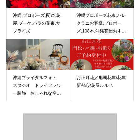
沖縄,プロポーズ,配達,花
沖縄プロポーズ花束,ハレ
屋,ブーケ,バラの花束,サ
クラニお客様,プロポー
プライズ
ズ,108本,沖縄花屋おすす
め
沖縄ブライダルフォト
お正月花／那覇花屋/花屋
スタジオ ドライフラワ
新都心/花屋ルルベ
ー装飾 おしゃれな空間
に、、、