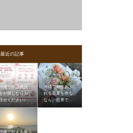
最近の記事
沖縄で介護施設
沖縄で個性あふ
をお探しならお
れる花束を作る
任せください♪那
なら、世界で一
覇,浦添,認知症,介
つだけのものを
護,施設
沖縄で叶える最