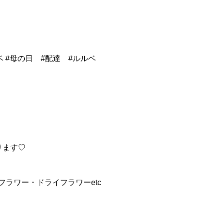
 #母の日 #配達 #ルルベ
ります♡
ラワー・ドライフラワーetc