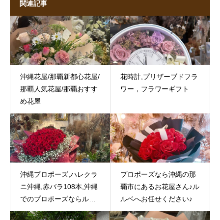
関連記事
沖縄花屋/那覇新都心花屋/
花時計,プリザーブドフラ
那覇人気花屋/那覇おすす
ワー，フラワーギフト
め花屋
沖縄プロポーズ,ハレクラ
プロポーズなら沖縄の那
ニ沖縄,赤バラ108本,沖縄
覇市にあるお花屋さん♪ル
でのプロポーズならルル
ルベへお任せください♪
ベへお任せください♪