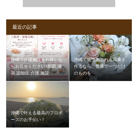
最近の記事
沖縄で介護施設をお探しな
沖縄で個性あふれる花束を
らお任せください♪那覇,浦
作るなら、世界で一つだけ
添,認知症,介護,施設
のものを
沖縄で叶える最高のプロポ
ーズのお手伝い！