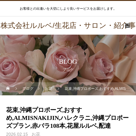
お客様との出逢いを大切にしより良いサービスをお届けします。
株式会社ルルベ/生花店・サロン・紹介事
業
BLOG
ブログ
ブログ
お花
花束,沖縄プロポーズ,おすすめ,ALMISNAKIJIN,ハレクラニ,沖縄プロポーズプラン,赤バラ108本,花屋ルルベ,配達
花束,沖縄プロポーズ,おすす
め,ALMISNAKIJIN,ハレクラニ,沖縄プロポー
ズプラン,赤バラ108本,花屋ルルベ,配達
2026.02.15
お花