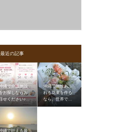
最近の記事
沖縄で介護施設
沖縄で個性あふ
をお探しならお
れる花束を作る
任せください♪那
なら、世界で一
覇,浦添,認知症,介
つだけのものを
護,施設
沖縄で叶える最