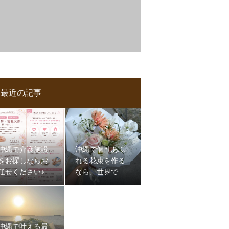
最近の記事
沖縄で介護施設
沖縄で個性あふ
をお探しならお
れる花束を作る
任せください♪那
なら、世界で一
覇,浦添,認知症,介
つだけのものを
護,施設
沖縄で叶える最