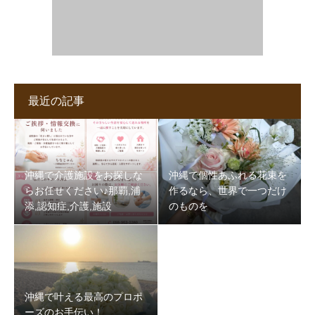
最近の記事
沖縄で介護施設をお探しな
沖縄で個性あふれる花束を
らお任せください♪那覇,浦
作るなら、世界で一つだけ
添,認知症,介護,施設
のものを
沖縄で叶える最高のプロポ
ーズのお手伝い！