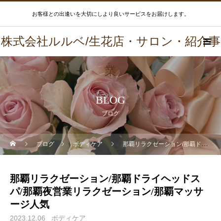
お客様との出逢いを大切にしより良いサービスをお届けします。
株式会社ルルベ/生花店・サロン・紹介事
業
BLOG
ブログ
ブログ
ボディケア
那覇リラクゼーション/那覇ドライヘッドスパ/那覇夜営業リラクゼーション/那覇マッサージ人気
那覇リラクゼーション/那覇ドライヘッドス
パ/那覇夜営業リラクゼーション/那覇マッサ
ージ人気
2023.12.06
ボディケア