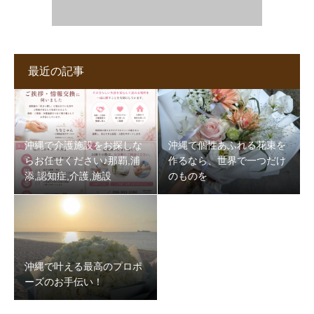
最近の記事
沖縄で介護施設をお探しな
沖縄で個性あふれる花束を
らお任せください♪那覇,浦
作るなら、世界で一つだけ
添,認知症,介護,施設
のものを
沖縄で叶える最高のプロポ
ーズのお手伝い！