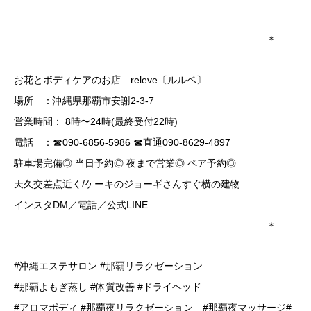
.
＿＿＿＿＿＿＿＿＿＿＿＿＿＿＿＿＿＿＿＿＿＿＿＿＿＿＊
お花とボディケアのお店 releve〔ルルベ〕
場所 ：沖縄県那覇市安謝2-3-7
営業時間： 8時〜24時(最終受付22時)
電話 ：☎︎090-6856-5986 ☎︎直通090-8629-4897
駐車場完備◎ 当日予約◎ 夜まで営業◎ ペア予約◎
天久交差点近く/ケーキのジョーギさんすぐ横の建物
インスタDM／電話／公式LINE
＿＿＿＿＿＿＿＿＿＿＿＿＿＿＿＿＿＿＿＿＿＿＿＿＿＿＊
#沖縄エステサロン #那覇リラクゼーション
#那覇よもぎ蒸し #体質改善 #ドライヘッド
#アロマボディ #那覇夜リラクゼーション #那覇夜マッサージ#