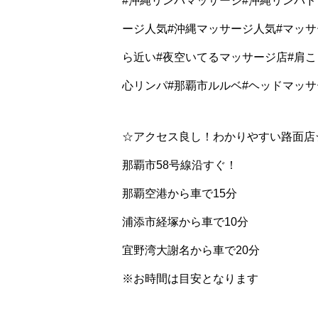
#沖縄リンパマッサージ#沖縄リンパド
ージ人気#沖縄マッサージ人気#マッサ
ら近い#夜空いてるマッサージ店#肩こ
心リンパ#那覇市ルルベ#ヘッドマッサ
☆アクセス良し！わかりやすい路面店
那覇市58号線沿すぐ！
那覇空港から車で15分
浦添市経塚から車で10分
宜野湾大謝名から車で20分
※お時間は目安となります