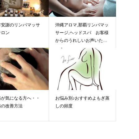
市安謝のリンパマッサ
沖縄アロマ,那覇リンパマッ
サロン
サージ,ヘッドスパ お客様
からのうれしいお声いただ
きました♪
痛が気になる方へ・・
お悩み別♪おすすめよもぎ蒸
痛の改善方法
しの頻度