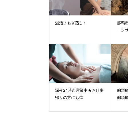
温活よもぎ蒸し♪
那覇
ージ
深夜24時迄営業中★お仕事
偏頭
帰りの方にも◎
偏頭