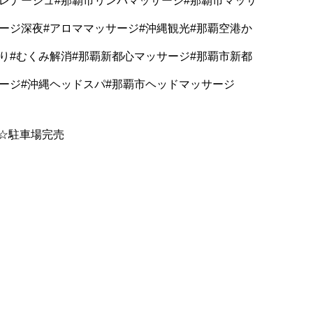
レナージュ#那覇市リンパマッサージ#那覇市マッサ
ージ深夜#アロママッサージ#沖縄観光#那覇空港か
り#むくみ解消#那覇新都心マッサージ#那覇市新都
ージ#沖縄ヘッドスパ#那覇市ヘッドマッサージ
☆駐車場完売