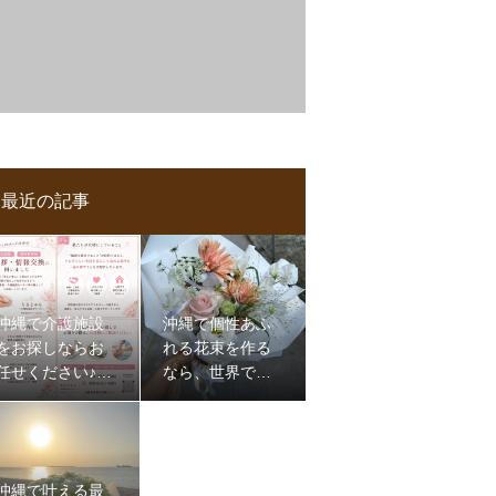
最近の記事
沖縄で介護施設
沖縄で個性あふ
をお探しならお
れる花束を作る
任せください♪那
なら、世界で一
覇,浦添,認知症,介
つだけのものを
護,施設
沖縄で叶える最