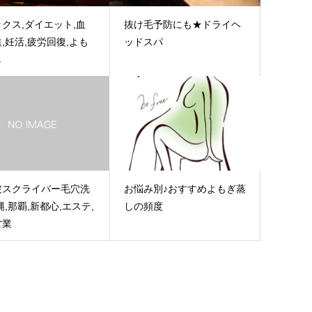
クス,ダイエット,血
抜け毛予防にも★ドライヘ
,妊活,疲労回復,よも
ッドスパ
し
波スクライバー毛穴洗
お悩み別♪おすすめよもぎ蒸
縄,那覇,新都心,エステ,
しの頻度
営業