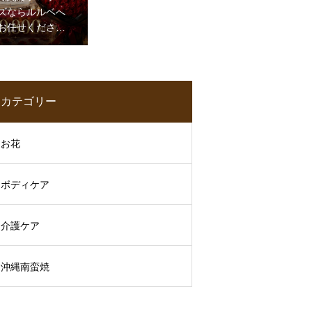
ズならルルベへ
お任せください♪
108本バラが特別
価格♪
カテゴリー
お花
ボディケア
介護ケア
沖縄南蛮焼