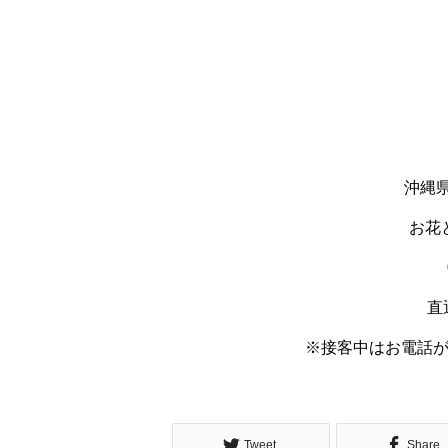
沖縄県
お花
直通
※接客中はお電話
Tweet
Share