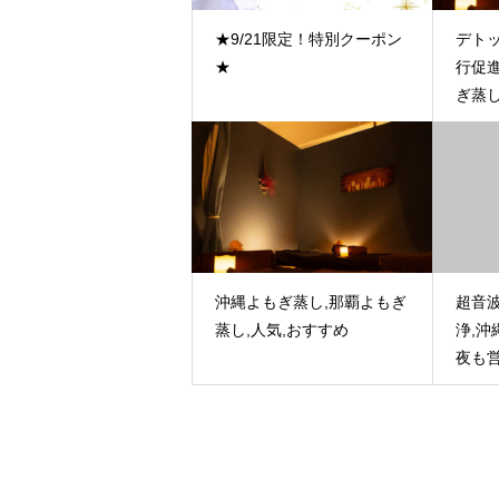
★9/21限定！特別クーポン
デトッ
★
行促進
ぎ蒸
沖縄よもぎ蒸し,那覇よもぎ
超音
蒸し,人気,おすすめ
浄,沖
夜も