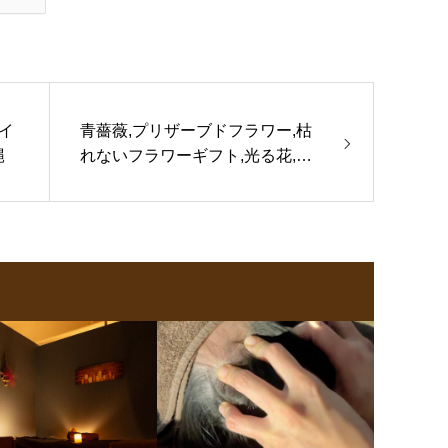
ネイ
青薔薇,プリザーブドフラワー,枯
縄
れないフラワーギフト,光る花,沖
縄花屋,おすすめ,花屋ルルベ