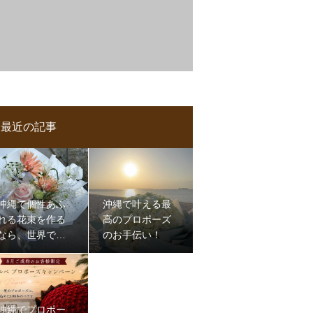
最近の記事
沖縄で個性あふ
沖縄で叶える最
れる花束を作る
高のプロポーズ
なら、世界で一
のお手伝い！
つだけのものを
沖縄でプロポー