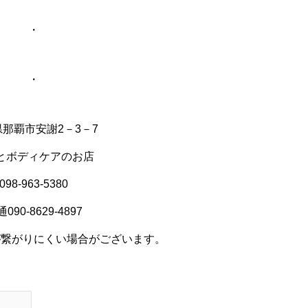
・
・
那覇市安謝2－3－7
とボディケアのお店
098‐963‐5380
090‐8629‐4897
が繋がりにくい場合がございます。